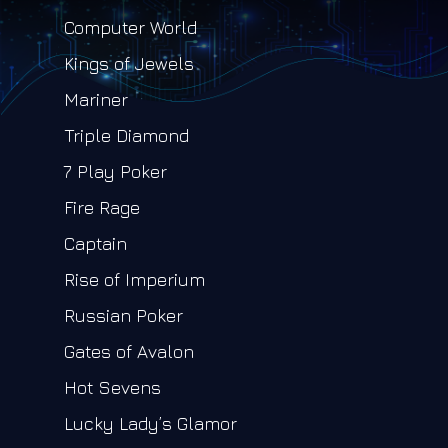
Computer World
Kings of Jewels
Mariner
Triple Diamond
7 Play Poker
Fire Rage
Captain
Rise of Imperium
Russian Poker
Gates of Avalon
Hot Sevens
Lucky Lady’s Glamor