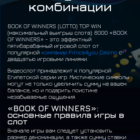
комбинации
BOOK OF WINNERS (LOTTO) TOP WIN
(максимальный выигрыш слота): 6000 «BOOK
OF WINNERS» - это эффектный
пятибарабанный игровой слот от
популярной
компании Prince4you Casino
с
двадцатью игровыми линиями.
Видеослот принадлежит к популярной
Египетской серии игр. Мистические символы
могут не только увеличить сумму на вашем
балансе, но и подарить поистине
незабываемые ощущения.
«BOOK OF WINNERS»:
основные правила игры в
слот
Вначале игры вам следует установить
размер деноминации, а также сумму ставки