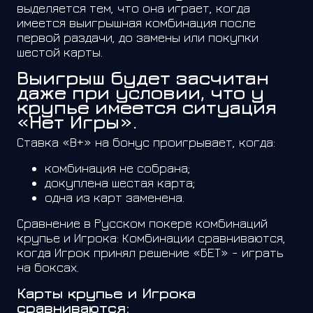
выделяется тем, что она играет, когда
имеется выигрышная комбинация после
первой раздачи, до замены или покупки
шестой карты.
Выигрыш будет засчитан
даже при условии, что у
крупье имеется ситуация
«Нет Игры».
Ставка «В+» на бонус проигрывает, когда:
комбинация не собрана;
докуплена шестая карта;
одна из карт заменена.
Сравнение в Русском покере комбинаций
крупье и Игрока: Комбинации сравниваются,
когда Игрок принял решение «БЕТ» - играть
на боксах.
Карты крупье и Игрока
сравниваются: