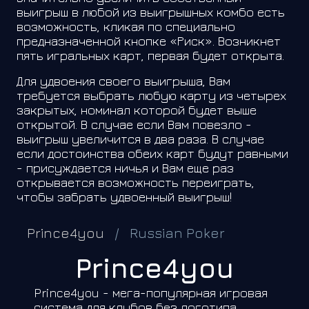
выигрыш в любой из выигрышных комбо есть
возможность, кликая по специально
предназначенной кнопке «Риск». Возникнет
пять игральных карт, первая будет открыта.
Для удвоения своего выигрыша, Вам
требуется выбрать любую карту из четырех
закрытых, номинал которой будет выше
открытой. В случае если Вам повезло -
выигрыш увеличится в два раза. В случае
если достоинства обеих карт будут равными
- присуждается ничья и Вам еще раз
открывается возможность переиграть,
чтобы забрать удвоенный выигрыш!
Prince4you
/
Russian Poker
Prince4you
Prince4you - мега-популярная игровая
система для клубов без логотипа