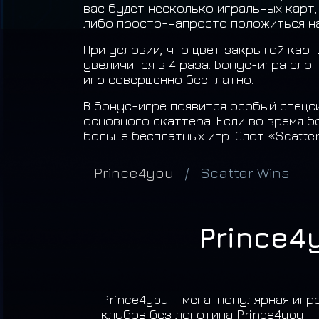
вас будет несколько игральных карт,
либо просто-напросто положиться на
При условии, что цвет закрытой карт
увеличится в 4 раза. Бонус-игра сло
игр совершенно бесплатно.
В бонус-игре появится особый спецс
основного скаттера. Если во время б
больше бесплатных игр. Слот «Scatter
Prince4you
/
Scatter Wins
Prince4
Prince4you - мега-популярная игр
клубов без логотипа Prince4you