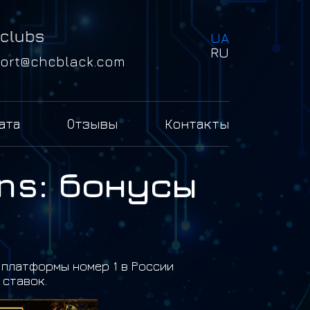
UA
RU
ort@chcblack.com
ата
Отзывы
Контакты
ns: бонусы
 платформы номер 1 в России
 ставок.