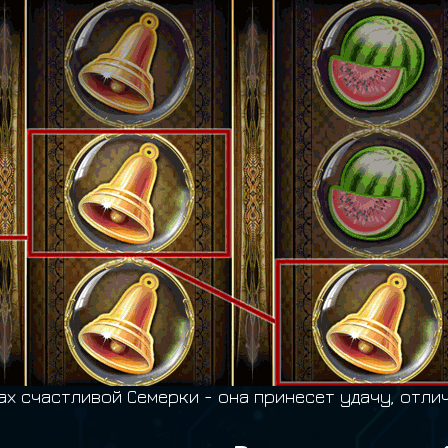
ах счастливой Семерки - она принесет удачу, отл