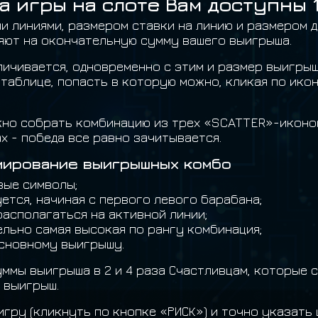
ла игры на слоте Вам доступны 
и линиями, размером ставки на линию и размером 
ияют на окончательную сумму вашего выигрыша.
личивается, одновременно с этим и размер выигрыш
таблице, попасть в которую можно, кликая по икон
но собрать комбинацию из трех «SCATTER»-иконок
 - победа все равно зачитывается.
рмирование выигрышных комбо
ые символы;
тся, начиная с первого левого барабана;
асполагаться на активной линии;
льно самая высокая по рангу комбинация;
основному выигрышу.
суммы выигрыша в 2 и 4 раза Счастливцам, которые
 выигрыш.
гру (кликнуть по кнопке «РИСК») и точно указать 